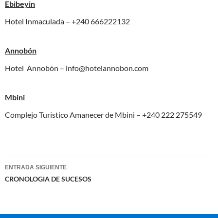
Ebibeyin
Hotel Inmaculada – +240 666222132
Annobón
Hotel Annobón – info@hotelannobon.com
Mbini
Complejo Turistico Amanecer de Mbini – +240 222 275549
Navegación
ENTRADA SIGUIENTE
de
CRONOLOGIA DE SUCESOS
entradas