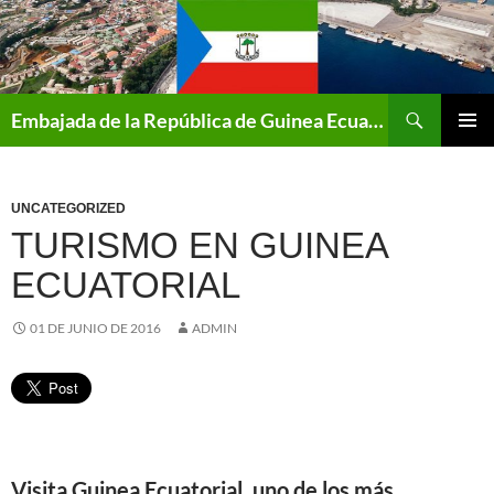
Buscar
Embajada de la República de Guinea Ecuatorial en Berlin
SALTAR
MENÚ
AL
PRINCI
CONTENIDO
UNCATEGORIZED
TURISMO EN GUINEA
ECUATORIAL
01 DE JUNIO DE 2016
ADMIN
Visita Guinea Ecuatorial, uno de los más